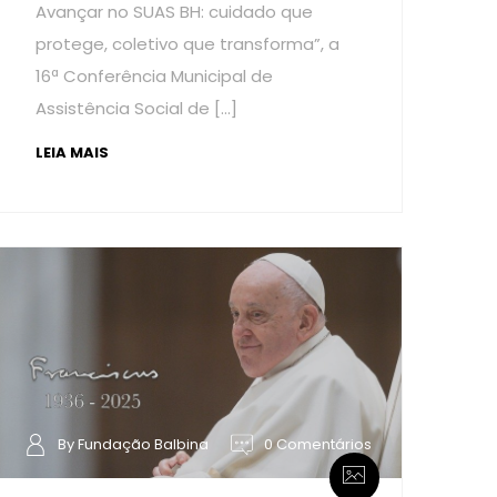
Avançar no SUAS BH: cuidado que
protege, coletivo que transforma”, a
16ª Conferência Municipal de
Assistência Social de […]
LEIA MAIS
By Fundação Balbina
0 Comentários