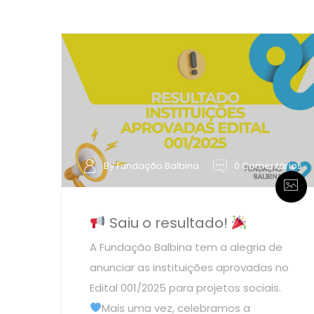
By Fundação Balbina
0 Comentários
Saiu o resultado!
A Fundação Balbina tem a alegria de
anunciar as instituições aprovadas no
Edital 001/2025 para projetos sociais.
Mais uma vez, celebramos a