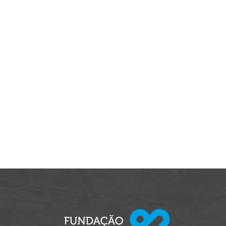
Paginação
de
posts