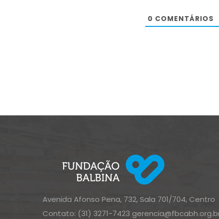
0
COMENTÁRIOS
Avenida Afonso Pena, 732, Sala 701/704, Centro
Contato: (31) 3271-7423
gerencia@fbcabh.org.b