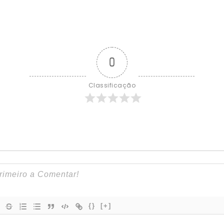
0
Classificação
{}
[+]