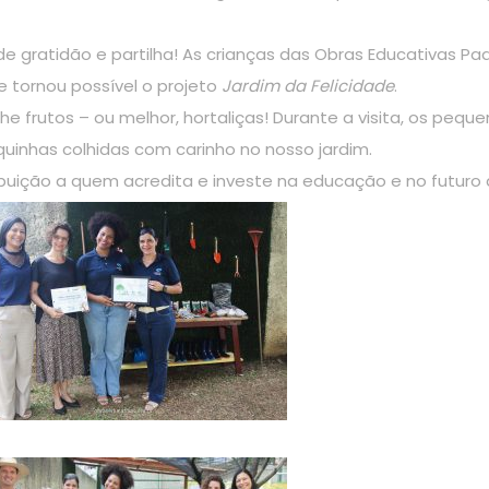
e gratidão e partilha! As crianças das Obras Educativas Pa
e tornou possível o projeto
Jardim da Felicidade
.
he frutos – ou melhor, hortaliças! Durante a visita, os p
esquinhas colhidas com carinho no nosso jardim.
buição a quem acredita e investe na educação e no futuro 