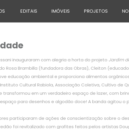
OS
EDITAIS
IMÓVEIS
PROJETOS
NO
cidade
ussani inauguraram com alegria a horta do projeto
Jardim d
cluindo Rosa Brambilla (fundadora das Obras), Cleiton (educa
promove educação ambiental e proporciona alimentos orgânic
tituto Cultural Rabiola, Associação Coletiva, Cultivo de Q
se transformou em um verdadeiro espaço de lazer, com brin
al, espaço para desenhos e algodão doce! A banda agitou o 
ores participaram de ações de conscientização sobre o desc
o foi revitalizado com grafites feitos pelos artistas Do