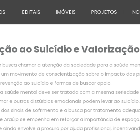
OS
EDITAIS
IMÓVEIS
PROJETOS
NO
ção ao Suicídio e Valorizaçã
 busca chamar a atenção da sociedade para a saúde ment
ar um movimento de conscientização sobre o impacto dos p
revenção ao suicídio e formas de buscar apoio.
ue a saúde mental deve ser tratada com a mesma seriedade 
or e outros distúrbios emocionais podem levar ao suicídio
e dos sinais de sofrimento e a busca por tratamento adequ
e Araújo se empenha em reforçar a importância de espaços 
inda envolve a procura por ajuda profissional, incentivan