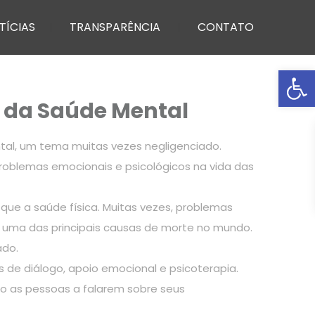
TÍCIAS
TRANSPARÊNCIA
CONTATO
Ba
o da Saúde Mental
al, um tema muitas vezes negligenciado.
roblemas emocionais e psicológicos na vida das
que a saúde física. Muitas vezes, problemas
, uma das principais causas de morte no mundo.
ado.
de diálogo, apoio emocional e psicoterapia.
do as pessoas a falarem sobre seus