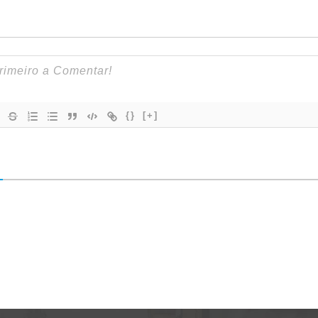
{}
[+]