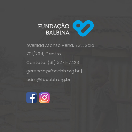
Avenida Afonso Pena, 732, Sala
701/704, Centro
Contato: (31) 3271-7423
gerencia@fbcabh.org.br
|
adm@fbcabh.org.br