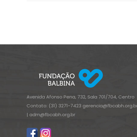
Avenida Afonso Pena, 732, Sala 701/704, Centro
Contato: (31) 3271-7423
gerencia@fbcabh.org.b
|
adm@fbcabh.org.br