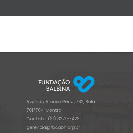
Avenida Afonso Pena, 732, Sala
701/704, Centro
Contato: (31) 3271-7423
gerencia@fbcabh.org.br
|